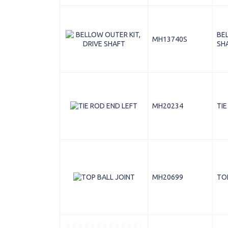
BEL
MH13740S
SH
MH20234
TIE
MH20699
TO