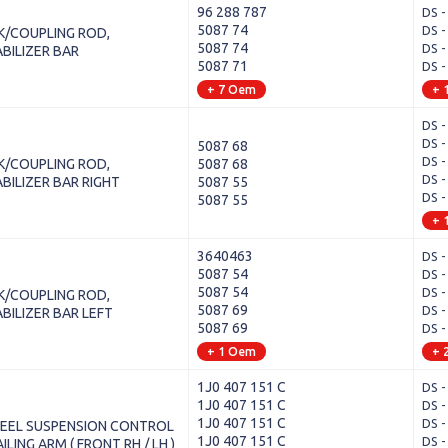
96 288 787
DS -
5087 74
DS -
K/COUPLING ROD,
5087 74
DS -
BILIZER BAR
5087 71
DS -
+ 7 Oem
+ 
DS -
DS -
5087 68
DS -
K/COUPLING ROD,
5087 68
DS -
BILIZER BAR RIGHT
5087 55
DS -
5087 55
+ 
3640463
DS -
5087 54
DS -
5087 54
DS -
K/COUPLING ROD,
5087 69
DS -
BILIZER BAR LEFT
5087 69
DS -
+ 1 Oem
+ 
1J0 407 151 C
DS -
1J0 407 151 C
DS -
1J0 407 151 C
DS -
EEL SUSPENSION CONTROL
1J0 407 151 C
DS -
ILING ARM ( FRONT RH / LH )