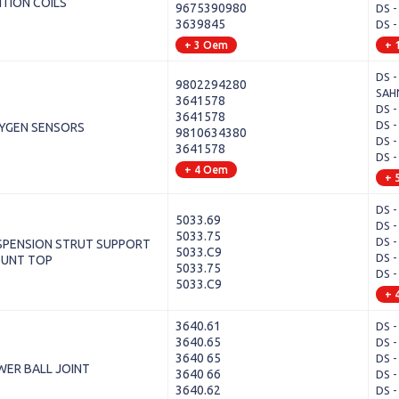
ITION COILS
9675390980
DS -
3639845
DS -
+ 3 Oem
+ 
DS -
9802294280
SAH
3641578
DS -
3641578
DS -
YGEN SENSORS
9810634380
DS -
3641578
DS -
+ 4 Oem
+ 
DS -
5033.69
DS -
5033.75
DS -
SPENSION STRUT SUPPORT
5033.C9
DS -
UNT TOP
5033.75
DS -
5033.C9
+ 
3640.61
DS -
3640.65
DS -
3640 65
DS -
WER BALL JOINT
3640 66
DS -
3640.62
DS -