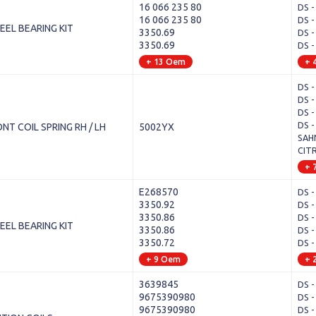
16 066 235 80
DS -
16 066 235 80
DS -
EEL BEARING KIT
3350.69
DS -
3350.69
DS -
+ 13 Oem
+ 
DS -
DS -
DS -
DS -
NT COIL SPRING RH / LH
5002YX
SAH
CITR
+ 
E268570
DS -
3350.92
DS -
3350.86
DS -
EEL BEARING KIT
3350.86
DS -
3350.72
DS -
+ 9 Oem
+ 
3639845
DS -
9675390980
DS -
9675390980
DS -