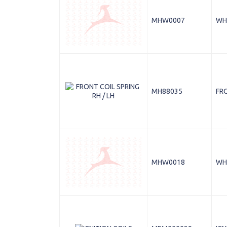
MHW0007
WH
MH88035
FRO
MHW0018
WH