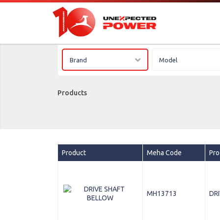
Brand
Model
Products
Product
Meha Code
Pro
MH13713
DR