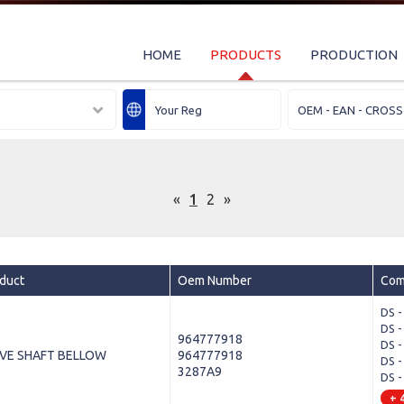
HOME
PRODUCTS
PRODUCTION
«
1
2
»
duct
Oem Number
Com
DS -
DS -
964777918
DS -
IVE SHAFT BELLOW
964777918
DS -
3287A9
DS -
+ 