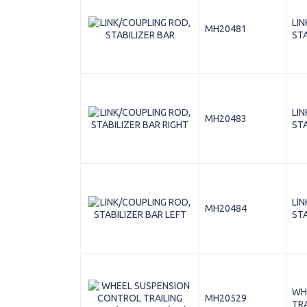
LIN
MH20481
STA
LIN
MH20483
STA
LIN
MH20484
STA
WH
MH20529
TRA