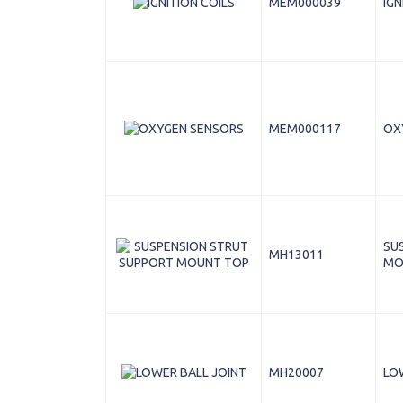
MEM000039
IGN
MEM000117
OX
SU
MH13011
MO
MH20007
LO