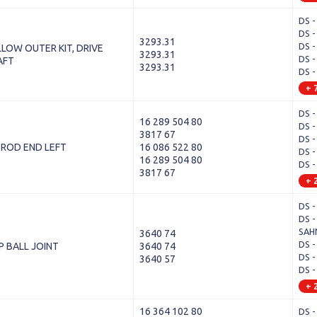
DS -
DS -
3293.31
DS -
LOW OUTER KIT, DRIVE
3293.31
DS -
AFT
3293.31
DS -
+ 
DS -
16 289 504 80
DS -
3817 67
DS -
 ROD END LEFT
16 086 522 80
DS -
16 289 504 80
DS -
3817 67
+ 
DS -
DS -
SAH
3640 74
DS -
P BALL JOINT
3640 74
DS -
3640 57
DS -
+ 
16 364 102 80
DS -