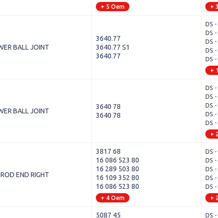
+ 5 Oem
+ 
DS -
DS -
3640.77
DS -
WER BALL JOINT
3640.77 S1
DS -
3640.77
DS -
+ 
DS -
DS -
DS -
3640 78
WER BALL JOINT
DS -
3640 78
DS -
+ 
3817 68
DS -
16 086 523 80
DS -
16 289 503 80
DS -
 ROD END RIGHT
16 109 352 80
DS -
16 086 523 80
DS -
+ 4 Oem
+ 
5087 45
DS -